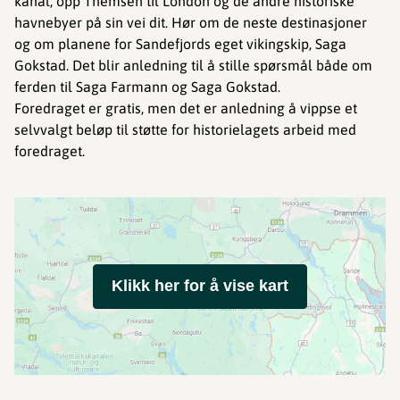
kanal, opp Themsen til London og de andre historiske
havnebyer på sin vei dit. Hør om de neste destinasjoner
og om planene for Sandefjords eget vikingskip, Saga
Gokstad. Det blir anledning til å stille spørsmål både om
ferden til Saga Farmann og Saga Gokstad.
Foredraget er gratis, men det er anledning å vippse et
selvvalgt beløp til støtte for historielagets arbeid med
foredraget.
Klikk her for å vise kart