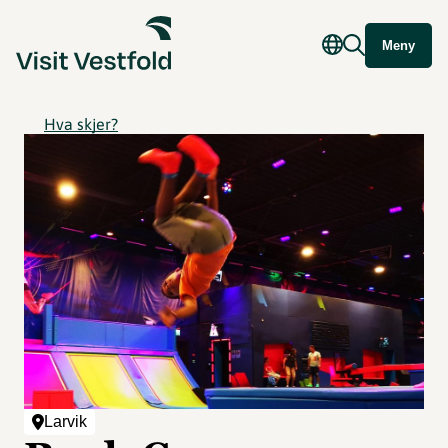
Meny
Hva skjer?
Larvik