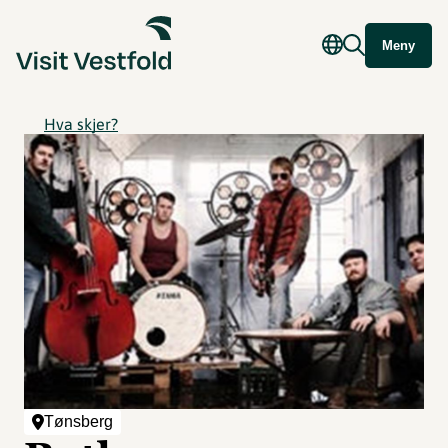
Meny
Hva skjer?
Tønsberg