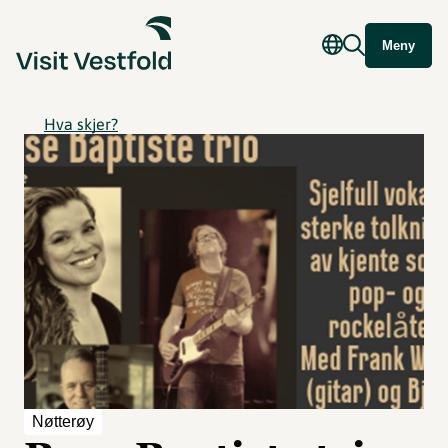
Meny
Hva skjer?
Nøtterøy