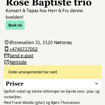
Rose Baptiste trio
Konsert & Tapas hos Herr & Fru denne
kvelden!
Book nå
Ørsnesallen 31
, 3120 Nøtterøy
+4740727002
Send e-post
Nettside
Dette arrangementet har vært.
Priser
Sjelfull vokal og sterke tolkninger av kjente soul-, pop- og
rockelåter.
Med Frank Wedde (gitar) og Bjørn Thomassen