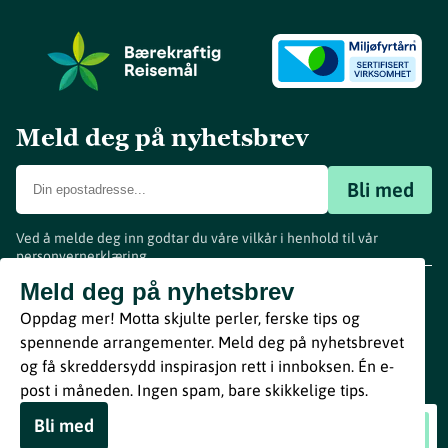
Meld deg på nyhetsbrev
Bli med
Ved å melde deg inn godtar du våre vilkår i henhold til vår
personvernerklæring
.
www.visitvestfold.com
Meld deg på nyhetsbrev
Turistinformasjon
Oppdag mer! Motta skjulte perler, ferske tips og
Vestfold Fylkeskommune
spennende arrangementer. Meld deg på nyhetsbrevet
By
Breakfast
og få skreddersydd inspirasjon rett i innboksen. Én e-
post i måneden. Ingen spam, bare skikkelige tips.
Bli med
Rose Baptiste trio
Book nå