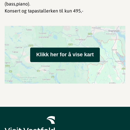
(bass,piano).
Konsert og tapastallerken til kun 495,-
Klikk her for å vise kart