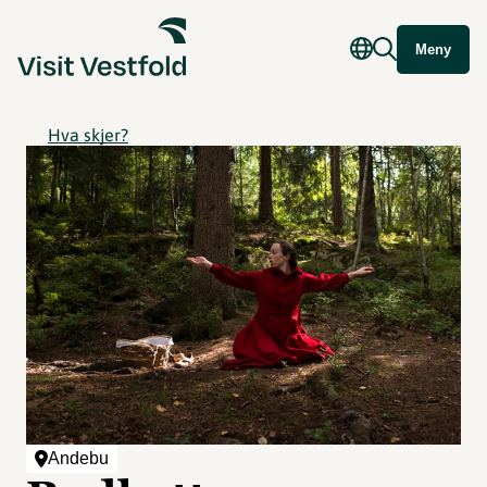
Meny
Hva skjer?
Andebu