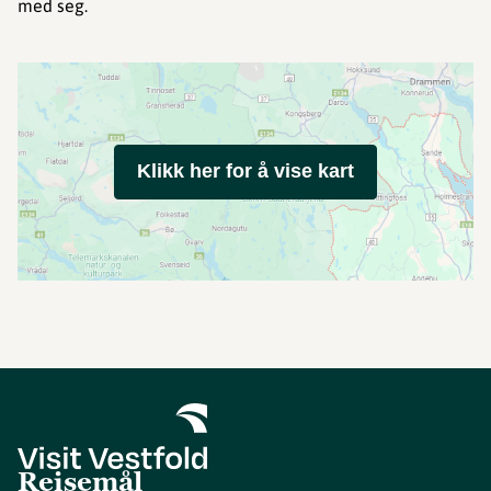
med seg.
Klikk her for å vise kart
Reisemål