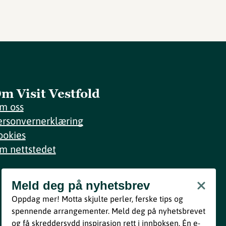
m Visit Vestfold
m oss
ersonvernerklæring
ookies
m nettstedet
Meld deg på nyhetsbrev
Meld deg på nyhetsbrev
Oppdag mer! Motta skjulte perler, ferske tips og
Bli med
spennende arrangementer. Meld deg på nyhetsbrevet
og få skreddersydd inspirasjon rett i innboksen. Én e-