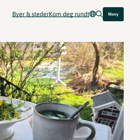
Byer & steder
Kom deg rundt
Meny