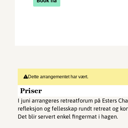
Book nå
Dette arrangementet har vært.
Priser
I juni arrangeres retreatforum på Esters Ch
refleksjon og fellesskap rundt retreat og k
Det blir servert enkel fingermat i hagen.