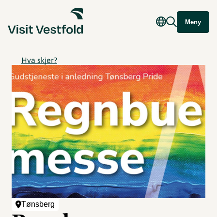
Meny
Hva skjer?
Tønsberg