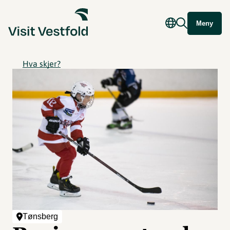
Meny
Hva skjer?
Tønsberg