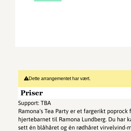
Dette arrangementet har vært.
Priser
Support: TBA
Ramona's Tea Party er et fargerikt poprock f
hjertebarnet til Ramona Lundberg. Du har ka
sett én blåhåret og én rødhåret virvelvind-m