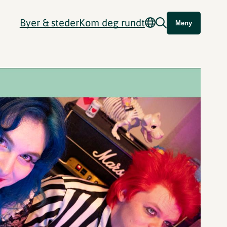
Byer & steder
Kom deg rundt
Meny