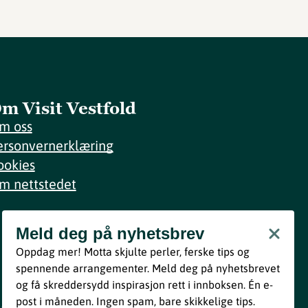
m Visit Vestfold
m oss
ersonvernerklæring
ookies
m nettstedet
Meld deg på nyhetsbrev
Meld deg på nyhetsbrev
Oppdag mer! Motta skjulte perler, ferske tips og
Bli med
spennende arrangementer. Meld deg på nyhetsbrevet
og få skreddersydd inspirasjon rett i innboksen. Én e-
Ved å melde deg inn godtar du våre vilkår i henhold til vår
post i måneden. Ingen spam, bare skikkelige tips.
personvernerklæring
.