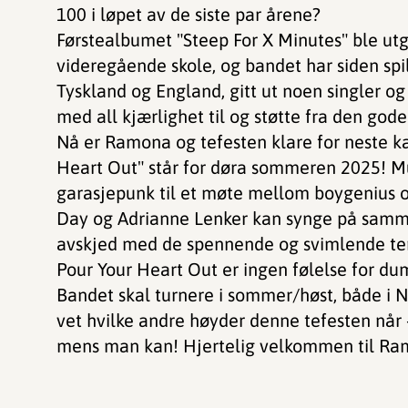
100 i løpet av de siste par årene?
Førstealbumet "Steep For X Minutes" ble ut
videregående skole, og bandet har siden spi
Tyskland og England, gitt ut noen singler og
med all kjærlighet til og støtte fra den gode
Nå er Ramona og tefesten klare for neste k
Heart Out" står for døra sommeren 2025! Mu
garasjepunk til et møte mellom boygenius o
Day og Adrianne Lenker kan synge på samme
avskjed med de spennende og svimlende tenå
Pour Your Heart Out er ingen følelse for dum 
Bandet skal turnere i sommer/høst, både i 
vet hvilke andre høyder denne tefesten når 
mens man kan! Hjertelig velkommen til Ram