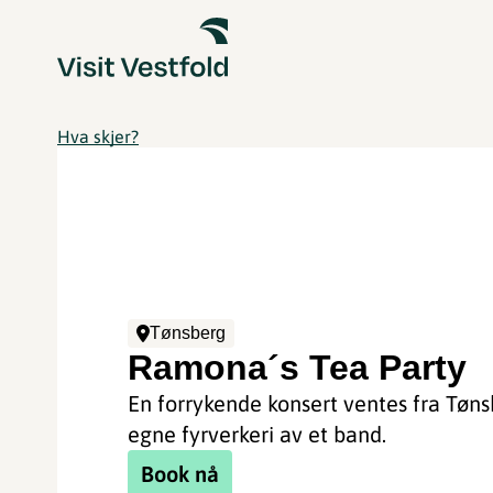
Hva skjer?
Tønsberg
Ramona´s Tea Party
En forrykende konsert ventes fra Tøns
egne fyrverkeri av et band.
Book nå