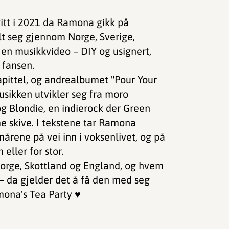
gitt i 2021 da Ramona gikk på
lt seg gjennom Norge, Sverige,
 en musikkvideo – DIY og usignert,
 fansen.
apittel, og andrealbumet "Pour Your
sikken utvikler seg fra moro
g Blondie, en indierock der Green
 skive. I tekstene tar Ramona
rene på vei inn i voksenlivet, og på
eller for stor.
Norge, Skottland og England, og hvem
– da gjelder det å få den med seg
ona's Tea Party ♥️