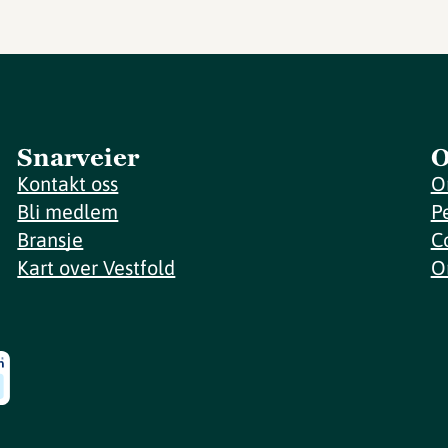
Snarveier
O
Kontakt oss
O
Bli medlem
P
Bransje
C
Kart over Vestfold
O