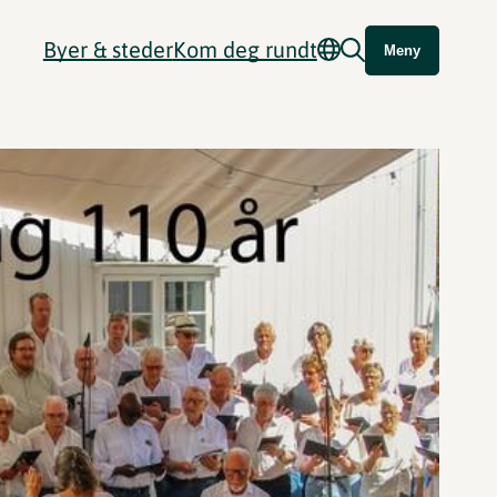
Byer & steder
Kom deg rundt
Meny