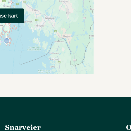
ise kart
Snarveier
O