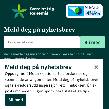
Meld deg på nyhetsbrev
Bli med
Ved å melde deg inn godtar du våre vilkår i henhold til vår
personvernerklæring
.
www.visitvestfold.com
Meld deg på nyhetsbrev
Turistinformasjon
Oppdag mer! Motta skjulte perler, ferske tips og
Vestfold Fylkeskommune
spennende arrangementer. Meld deg på nyhetsbrevet
By
Breakfast
og få skreddersydd inspirasjon rett i innboksen. Én e-
post i måneden. Ingen spam, bare skikkelige tips.
Bli med