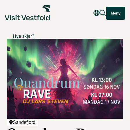
Meny
Hva skjer?
Sandefjord