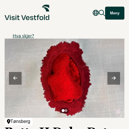
Meny
Hva skjer?
©
Tønsberg