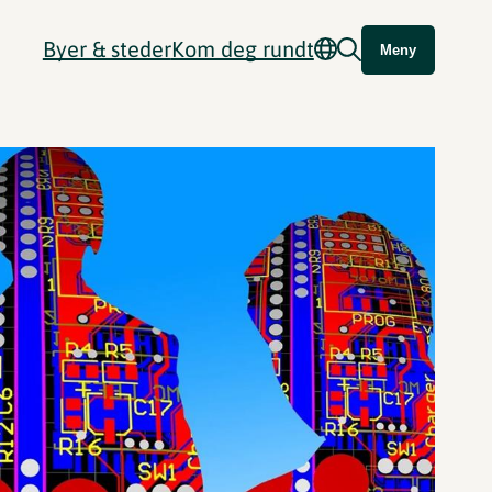
Byer & steder
Kom deg rundt
Meny