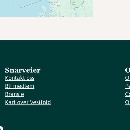
Snarveier
O
Kontakt oss
O
Bli medlem
P
Bransje
C
Kart over Vestfold
O