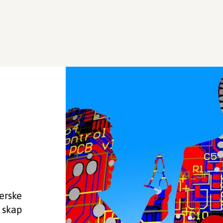
herske
 skap