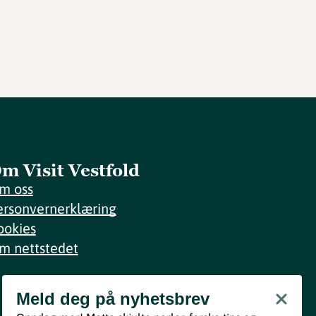
m Visit Vestfold
m oss
ersonvernerklæring
ookies
m nettstedet
Meld deg på nyhetsbrev
Meld deg på nyhetsbrev