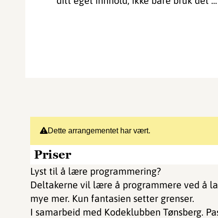
ditt eget innhold, ikke bare bruk det ...
Dette arrangementet har vært.
Priser
Lyst til å lære programmering?
Deltakerne vil lære å programmere ved å lag
mye mer. Kun fantasien setter grenser.
I samarbeid med Kodeklubben Tønsberg. Passe