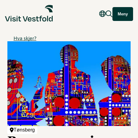
Meny
Hva skjer?
Tønsberg