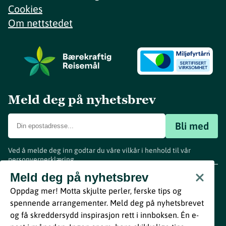
Cookies
Om nettstedet
Meld deg på nyhetsbrev
Bli med
Ved å melde deg inn godtar du våre vilkår i henhold til vår
personvernerklæring
.
www.visitvestfold.com
Meld deg på nyhetsbrev
Turistinformasjon
Oppdag mer! Motta skjulte perler, ferske tips og
Vestfold Fylkeskommune
spennende arrangementer. Meld deg på nyhetsbrevet
By
Breakfast
og få skreddersydd inspirasjon rett i innboksen. Én e-