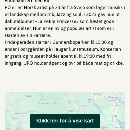
Pride-konsert med Rü!
RÜ er en Norsk artist på 23 år fra Sveio som lager musikk i
et landskap mellom rnb, Jazz og soul. I 2023 gav hun ut
debutalbumet «La Petite Princesse» som høstet gode
anmeldelser. Hun er en ny og populær artist som er i
starten av sin karriere.
Pride-paraden starter i Gunnarsbøparken kl.15:30 og
ender i borggården på Haugar kunstmuseum. Konserten
er gratis og museet holder åpent til kl.19:00 med fri
inngang. URO holder åpent og byr på både mat og drikke.
Klikk her for å vise kart