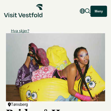
Meny
Hva skjer?
Tønsberg