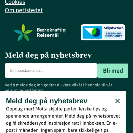
Cookies
Om nettstedet
Meld deg på nyhetsbrev
Bli med
Ved å melde deg inn godtar du våre vilkår i henhold til vår
personvernerklæring
.
www.visitvestfold.com
Meld deg på nyhetsbrev
Turistinformasjon
Oppdag mer! Motta skjulte perler, ferske tips og
Vestfold Fylkeskommune
spennende arrangementer. Meld deg på nyhetsbrevet
By
Breakfast
og få skreddersydd inspirasjon rett i innboksen. Én e-
post i måneden. Ingen spam, bare skikkelige tips.