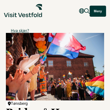
Meny
Hva skjer?
Tønsberg