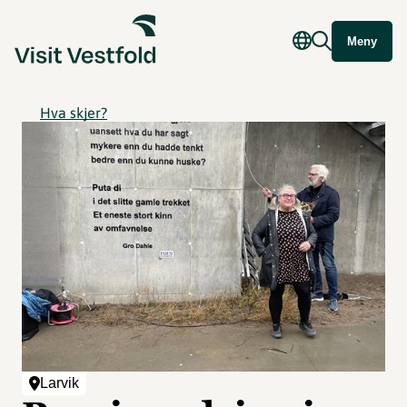
Meny
Hva skjer?
Larvik