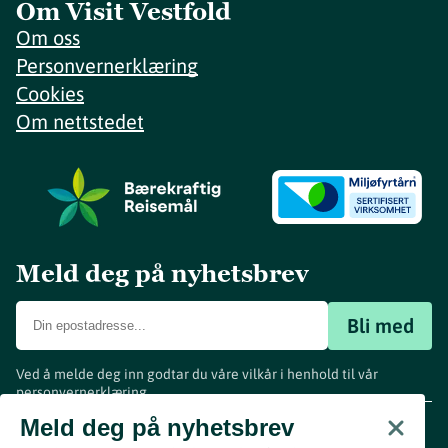
Om Visit Vestfold
Om oss
Personvernerklæring
Cookies
Om nettstedet
Meld deg på nyhetsbrev
Bli med
Ved å melde deg inn godtar du våre vilkår i henhold til vår
personvernerklæring
.
www.visitvestfold.com
Meld deg på nyhetsbrev
Turistinformasjon