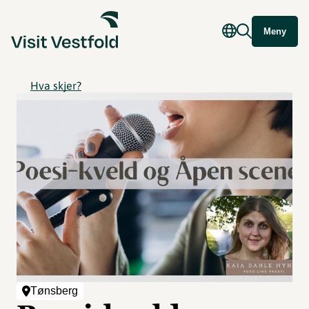
Meny
Hva skjer?
Tønsberg