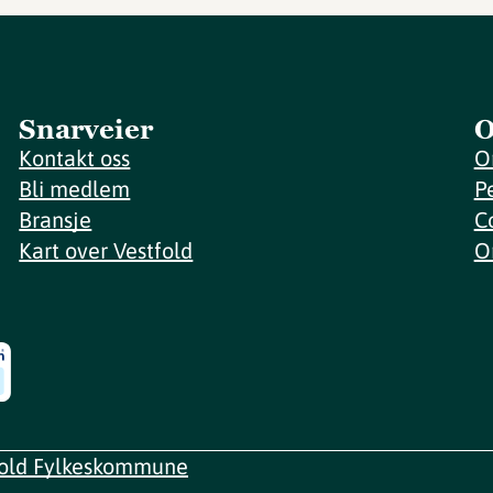
Snarveier
O
Kontakt oss
O
Bli medlem
P
Bransje
C
Kart over Vestfold
O
fold Fylkeskommune