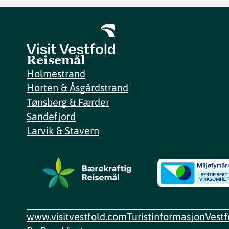
Reisemål
Holmestrand
Horten & Åsgårdstrand
Tønsberg & Færder
Sandefjord
Larvik & Stavern
www.visitvestfold.com
Turistinformasjon
Vest