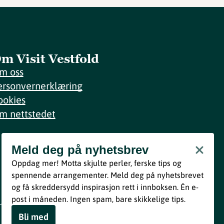
m Visit Vestfold
m oss
ersonvernerklæring
ookies
m nettstedet
Meld deg på nyhetsbrev
Meld deg på nyhetsbrev
Oppdag mer! Motta skjulte perler, ferske tips og
Bli med
spennende arrangementer. Meld deg på nyhetsbrevet
og få skreddersydd inspirasjon rett i innboksen. Én e-
Ved å melde deg inn godtar du våre vilkår i henhold til vår
post i måneden. Ingen spam, bare skikkelige tips.
personvernerklæring
.
Bli med