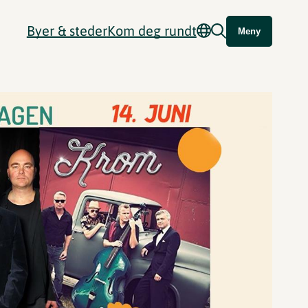
Byer & steder
Kom deg rundt
Meny