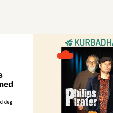
s
 med
ed deg