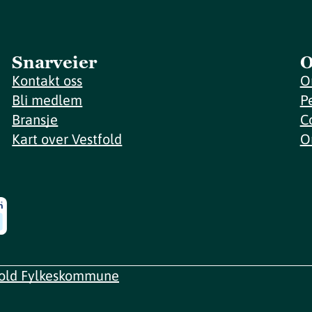
Snarveier
O
Kontakt oss
O
Bli medlem
P
Bransje
C
Kart over Vestfold
O
fold Fylkeskommune