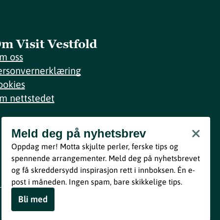
m Visit Vestfold
m oss
ersonvernerklæring
ookies
m nettstedet
Meld deg på nyhetsbrev
Meld deg på nyhetsbrev
Oppdag mer! Motta skjulte perler, ferske tips og
Bli med
spennende arrangementer. Meld deg på nyhetsbrevet
og få skreddersydd inspirasjon rett i innboksen. Én e-
Ved å melde deg inn godtar du våre vilkår i henhold til vår
post i måneden. Ingen spam, bare skikkelige tips.
personvernerklæring
.
Bli med