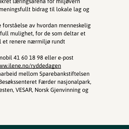
kret læringsarena for miljøvern
meningsfullt bidrag til lokale lag og
e forståelse av hvordan menneskelig
ifull mulighet, for de som deltar et
l et renere nærmiljø rundt
obil 41 60 18 98 eller e-post
ww.ilene.no/ryddedagen
marbeid mellom Sparebankstiftelsen
, Besøkssenteret Færder nasjonalpark,
esten, VESAR, Norsk Gjenvinning og