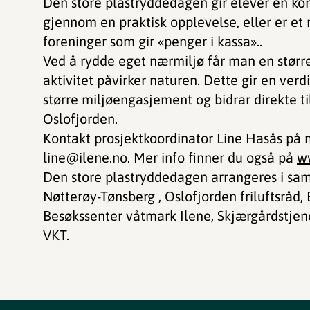
Den store plastryddedagen gir elever en kon
gjennom en praktisk opplevelse, eller er et 
foreninger som gir «penger i kassa»..
Ved å rydde eget nærmiljø får man en størr
aktivitet påvirker naturen. Dette gir en verd
større miljøengasjement og bidrar direkte ti
Oslofjorden.
Kontakt prosjektkoordinator Line Hasås på m
line@ilene.no. Mer info finner du også på
w
Den store plastryddedagen arrangeres i sa
Nøtterøy-Tønsberg , Oslofjorden friluftsråd
Besøkssenter våtmark Ilene, Skjærgårdstjen
VKT.