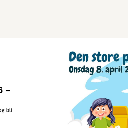
6 –
og bli