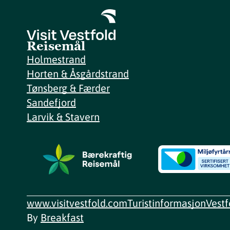
Reisemål
Holmestrand
Horten & Åsgårdstrand
Tønsberg & Færder
Sandefjord
Larvik & Stavern
www.visitvestfold.com
Turistinformasjon
Vest
By
Breakfast