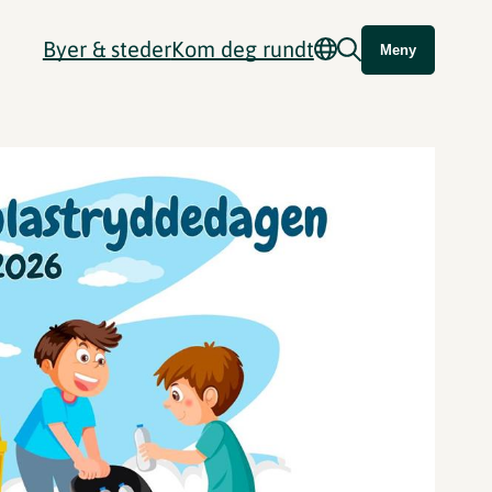
Byer & steder
Kom deg rundt
Meny