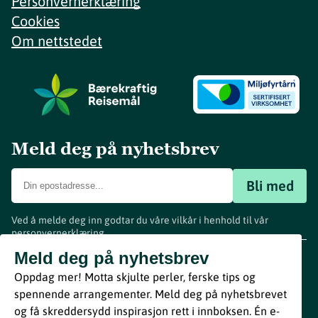
Personvernerklæring
Cookies
Om nettstedet
Meld deg på nyhetsbrev
Bli med
Ved å melde deg inn godtar du våre vilkår i henhold til vår
personvernerklæring
.
www.visitvestfold.com
Meld deg på nyhetsbrev
Turistinformasjon
Oppdag mer! Motta skjulte perler, ferske tips og
Vestfold Fylkeskommune
spennende arrangementer. Meld deg på nyhetsbrevet
By
Breakfast
og få skreddersydd inspirasjon rett i innboksen. Én e-