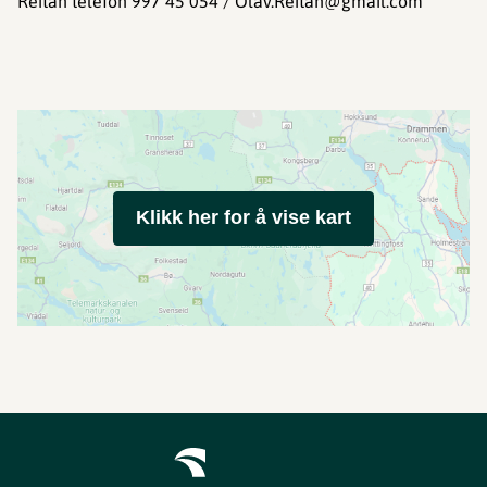
Reitan telefon 997 45 054 / Olav.Reitan@gmail.com
Klikk her for å vise kart