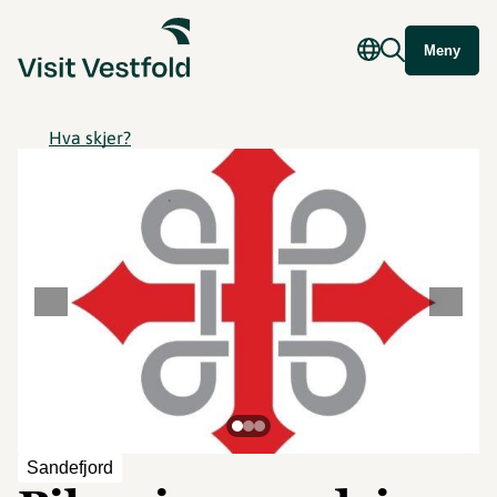
Meny
Hva skjer?
©
Sandefjord