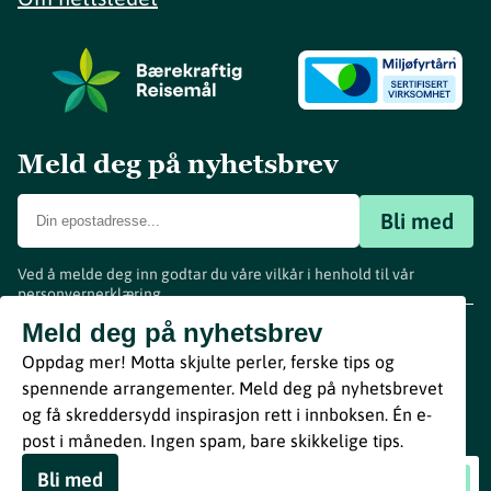
Meld deg på nyhetsbrev
Bli med
Ved å melde deg inn godtar du våre vilkår i henhold til vår
personvernerklæring
.
www.visitvestfold.com
Meld deg på nyhetsbrev
Turistinformasjon
Oppdag mer! Motta skjulte perler, ferske tips og
Vestfold Fylkeskommune
spennende arrangementer. Meld deg på nyhetsbrevet
By
Breakfast
og få skreddersydd inspirasjon rett i innboksen. Én e-
post i måneden. Ingen spam, bare skikkelige tips.
Bli med
Pilegrimsvandring langs Tunsbergleden
Book nå