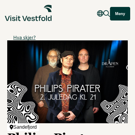
Meny
Hva skjer?
Sandefjord