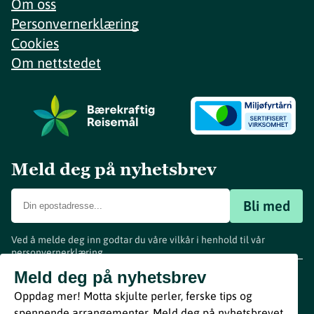
Om oss
Personvernerklæring
Cookies
Om nettstedet
Meld deg på nyhetsbrev
Bli med
Ved å melde deg inn godtar du våre vilkår i henhold til vår
personvernerklæring
.
www.visitvestfold.com
Meld deg på nyhetsbrev
Turistinformasjon
Oppdag mer! Motta skjulte perler, ferske tips og
Vestfold Fylkeskommune
spennende arrangementer. Meld deg på nyhetsbrevet