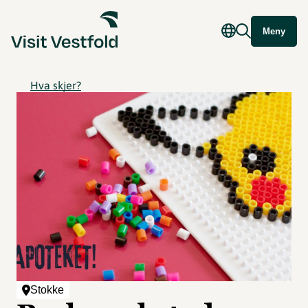
Meny
Hva skjer?
Stokke