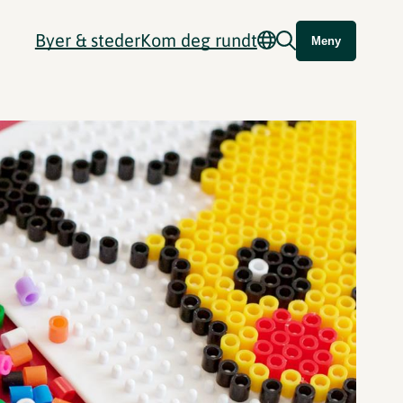
Byer & steder
Kom deg rundt
Meny