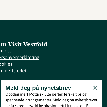
m Visit Vestfold
m oss
ersonvernerklæring
ookies
m nettstedet
Meld deg på nyhetsbrev
Meld deg på nyhetsbrev
Oppdag mer! Motta skjulte perler, ferske tips og
Bli med
spennende arrangementer. Meld deg på nyhetsbrevet
og få skreddersydd inspirasjon rett i innboksen. Én e-