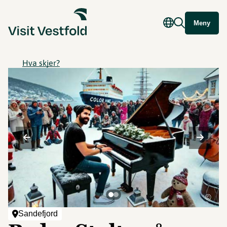
Meny
Hva skjer?
©
Sandefjord