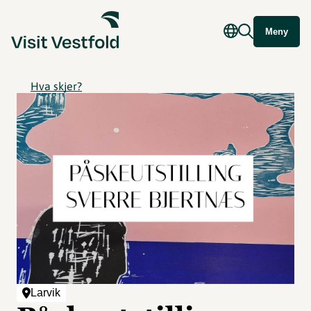
Meny
Hva skjer?
Larvik