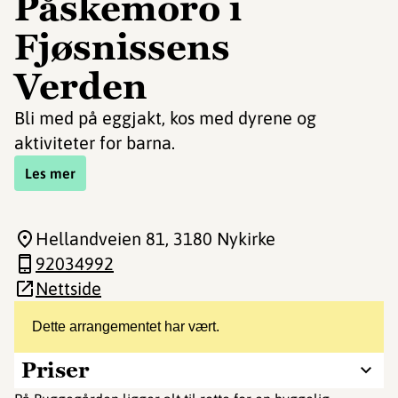
Påskemoro i
Fjøsnissens
Verden
Bli med på eggjakt, kos med dyrene og
aktiviteter for barna.
Les mer
Hellandveien 81
, 3180 Nykirke
92034992
Nettside
Dette arrangementet har vært.
Priser