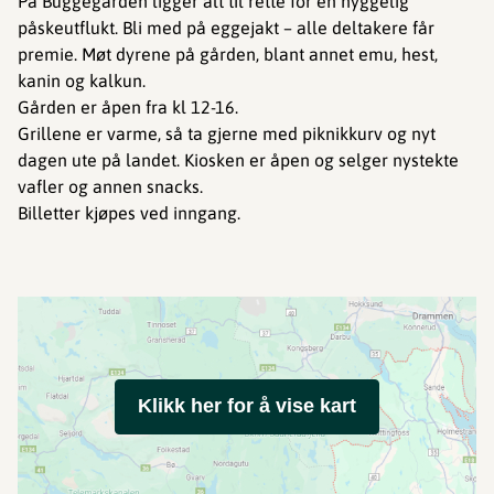
På Buggegården ligger alt til rette for en hyggelig
påskeutflukt. Bli med på eggejakt – alle deltakere får
premie. Møt dyrene på gården, blant annet emu, hest,
kanin og kalkun.
Gården er åpen fra kl 12-16.
Grillene er varme, så ta gjerne med piknikkurv og nyt
dagen ute på landet. Kiosken er åpen og selger nystekte
vafler og annen snacks.
Billetter kjøpes ved inngang.
Klikk her for å vise kart