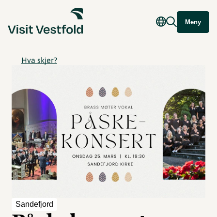
Meny
Hva skjer?
Sandefjord