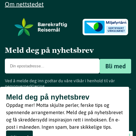
Om nettstedet
Meld deg på nyhetsbrev
Bli med
Ved å melde deg inn godtar du våre vilkår i henhold til vår
personvernerklæring
.
www.visitvestfold.com
Meld deg på nyhetsbrev
Turistinformasjon
Oppdag mer! Motta skjulte perler, ferske tips og
Vestfold Fylkeskommune
spennende arrangementer. Meld deg på nyhetsbrevet
By
Breakfast
og få skreddersydd inspirasjon rett i innboksen. Én e-
post i måneden. Ingen spam, bare skikkelige tips.