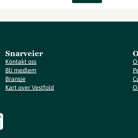
Snarveier
O
Kontakt oss
O
Bli medlem
P
Bransje
C
Kart over Vestfold
O