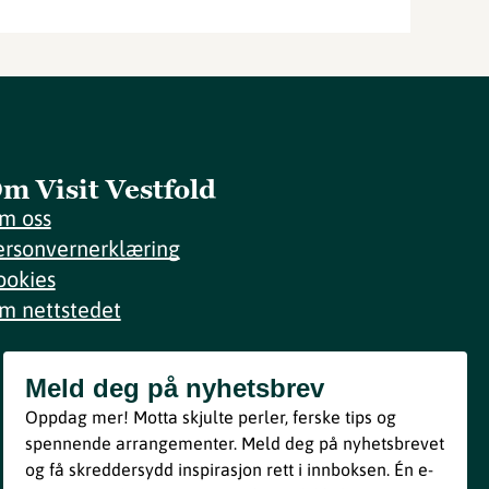
m Visit Vestfold
m oss
ersonvernerklæring
ookies
m nettstedet
Meld deg på nyhetsbrev
Meld deg på nyhetsbrev
Oppdag mer! Motta skjulte perler, ferske tips og
Bli med
spennende arrangementer. Meld deg på nyhetsbrevet
og få skreddersydd inspirasjon rett i innboksen. Én e-
Ved å melde deg inn godtar du våre vilkår i henhold til vår