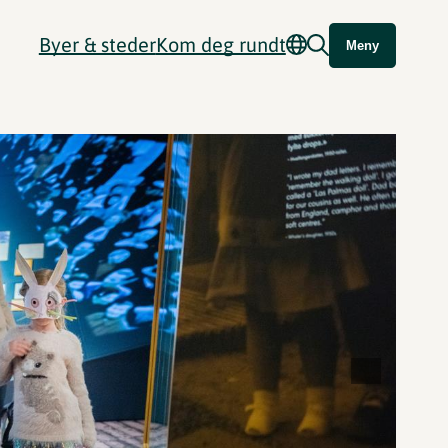
Byer & steder
Kom deg rundt
Meny