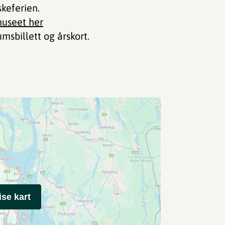
keferien.
useet her
msbillett og årskort.
ise kart