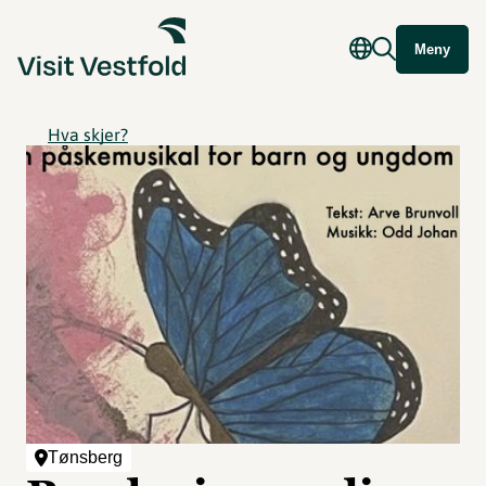
Meny
Hva skjer?
Tønsberg