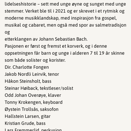
lidelseshistorie – sett med unge øyne og sunget med unge
stemmer. Verket ble til i 2021 og er skrevet i et rytmisk og
moderne musikklandskap, med inspirasjon fra gospel,
musikal og cabaret, men også med spor av salmetradisjon
og
etterklangen av Johann Sebastian Bach.
Pasjonen er først og fremst et korverk, og i denne
oppsetningen får barn og unge i alderen 7 til 19 år skinne
som både solister og korister.
Dir. Charlotte Fongen
Jakob Nordli Leirvik, tenor
Håkon Steinsholt, bass
Steinar Høiback, tekstleser/solist
Odd Johan Overøye, klaver
Tonny Krokengen, keyboard
Øystein Trollsås, saksofon
Hallstein Larsen, gitar
Kristian Grude, bass
Lars Fremmerlid, perkusjon