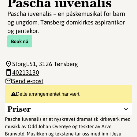
Pascha iuvenalis
Pascha iuvenalis – en påskemusikal for barn
og ungdom. Tønsberg domkirkes aspirantkor
og jentekor.
Book nå
Storgt.51
, 3126 Tønsberg
40213130
Send e-post
Dette arrangementet har vært.
Priser
Pascha Iuvenalis er et nyskrevet dramatisk kirkeverk med
musikk av Odd Johan Overøye og teskter av Arve
Brunvold. Musikken og tekstene tar oss med inn i Jesu