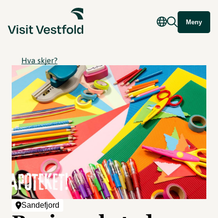
Meny
Hva skjer?
Sandefjord