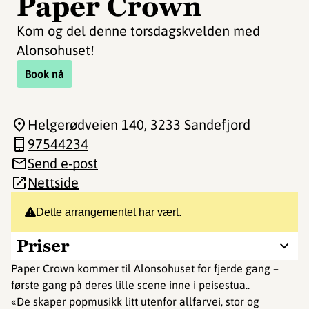
Paper Crown
Kom og del denne torsdagskvelden med
Alonsohuset!
Book nå
Helgerødveien 140
, 3233 Sandefjord
97544234
Send e-post
Nettside
Dette arrangementet har vært.
Priser
Paper Crown kommer til Alonsohuset for fjerde gang –
første gang på deres lille scene inne i peisestua..
«De skaper popmusikk litt utenfor allfarvei, stor og