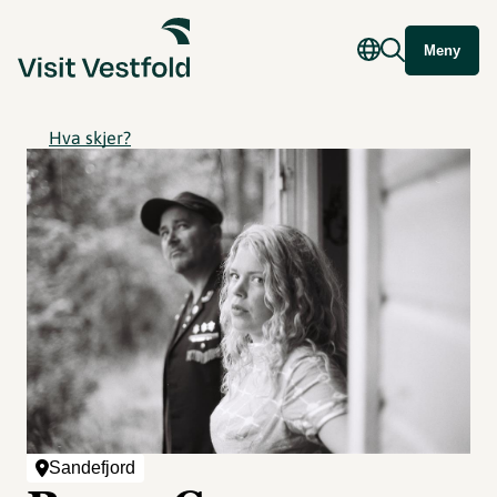
Meny
Hva skjer?
Sandefjord