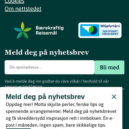
Cookies
Om nettstedet
Meld deg på nyhetsbrev
Bli med
Ved å melde deg inn godtar du våre vilkår i henhold til vår
personvernerklæring
.
www.visitvestfold.com
Meld deg på nyhetsbrev
Turistinformasjon
Oppdag mer! Motta skjulte perler, ferske tips og
Vestfold Fylkeskommune
spennende arrangementer. Meld deg på nyhetsbrevet
By
Breakfast
og få skreddersydd inspirasjon rett i innboksen. Én e-
post i måneden. Ingen spam, bare skikkelige tips.