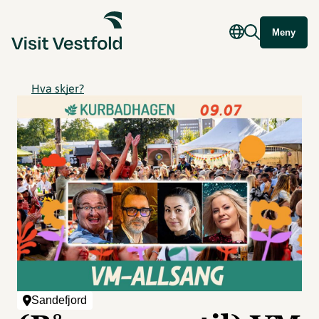
Meny
Hva skjer?
Sandefjord