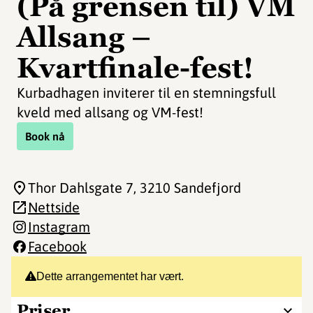
(På grensen til) VM
Allsang –
Kvartfinale-fest!
Kurbadhagen inviterer til en stemningsfull
kveld med allsang og VM-fest!
Book nå
Thor Dahlsgate 7
, 3210 Sandefjord
Nettside
Instagram
Facebook
Dette arrangementet har vært.
Priser