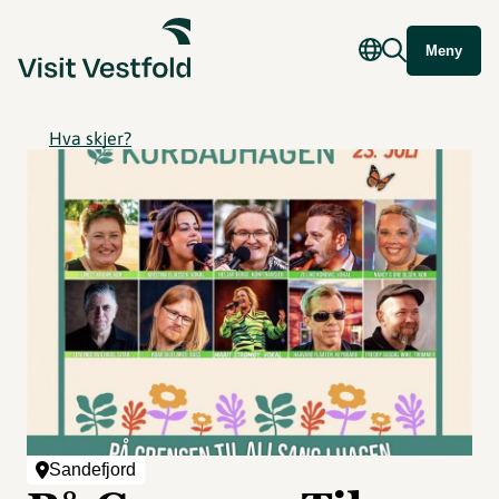
Meny
Hva skjer?
Sandefjord