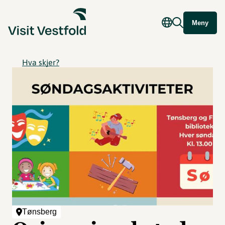
Meny
Hva skjer?
Tønsberg