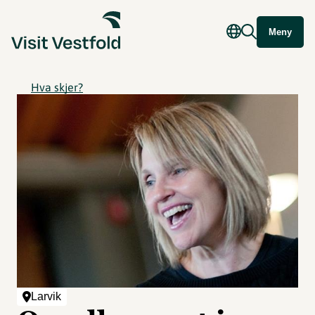
Meny
Hva skjer?
Larvik