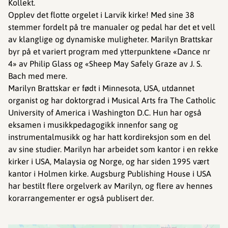
Kollekt.
Opplev det flotte orgelet i Larvik kirke! Med sine 38
stemmer fordelt på tre manualer og pedal har det et vell
av klanglige og dynamiske muligheter. Marilyn Brattskar
byr på et variert program med ytterpunktene «Dance nr
4» av Philip Glass og «Sheep May Safely Graze av J. S.
Bach med mere.
Marilyn Brattskar er født i Minnesota, USA, utdannet
organist og har doktorgrad i Musical Arts fra The Catholic
University of America i Washington D.C. Hun har også
eksamen i musikkpedagogikk innenfor sang og
instrumentalmusikk og har hatt kordireksjon som en del
av sine studier. Marilyn har arbeidet som kantor i en rekke
kirker i USA, Malaysia og Norge, og har siden 1995 vært
kantor i Holmen kirke. Augsburg Publishing House i USA
har bestilt flere orgelverk av Marilyn, og flere av hennes
korarrangementer er også publisert der.