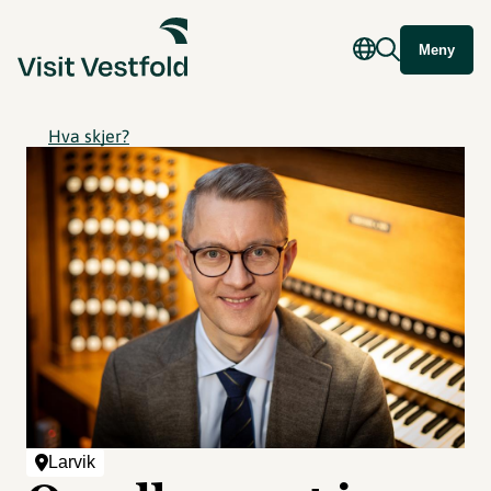
Meny
Hva skjer?
Larvik