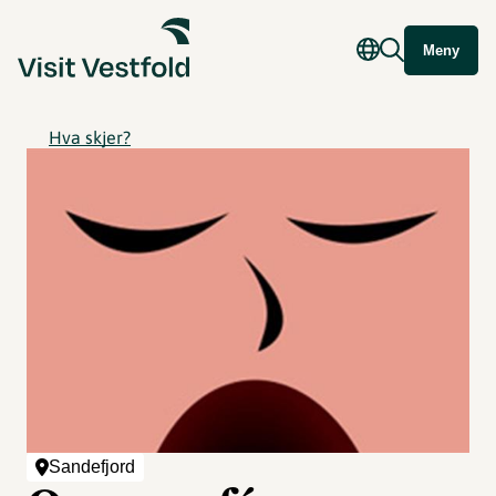
Meny
Hva skjer?
Sandefjord