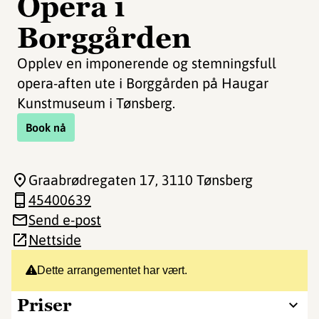
Opera i
Borggården
Opplev en imponerende og stemningsfull
opera-aften ute i Borggården på Haugar
Kunstmuseum i Tønsberg.
Book nå
Graabrødregaten 17
, 3110 Tønsberg
45400639
Send e-post
Nettside
Dette arrangementet har vært.
Priser