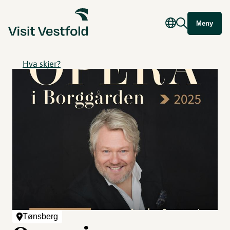
Meny
Hva skjer?
Tønsberg