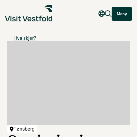
Meny
Hva skjer?
Tønsberg