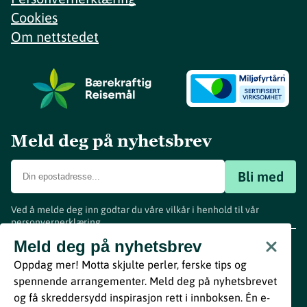
Cookies
Om nettstedet
Meld deg på nyhetsbrev
Bli med
Ved å melde deg inn godtar du våre vilkår i henhold til vår
personvernerklæring
.
www.visitvestfold.com
Meld deg på nyhetsbrev
Turistinformasjon
Oppdag mer! Motta skjulte perler, ferske tips og
Vestfold Fylkeskommune
spennende arrangementer. Meld deg på nyhetsbrevet
By
Breakfast
og få skreddersydd inspirasjon rett i innboksen. Én e-