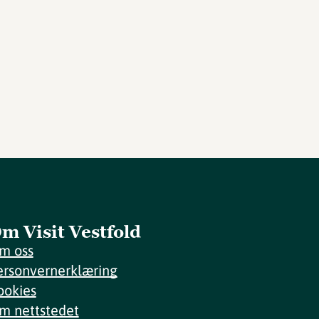
m Visit Vestfold
m oss
ersonvernerklæring
ookies
m nettstedet