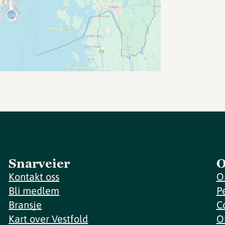
Snarveier
O
Kontakt oss
O
Bli medlem
P
Bransje
C
Kart over Vestfold
O