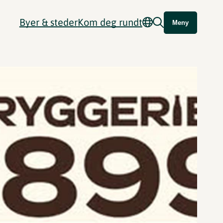
Byer & steder
Kom deg rundt
Meny