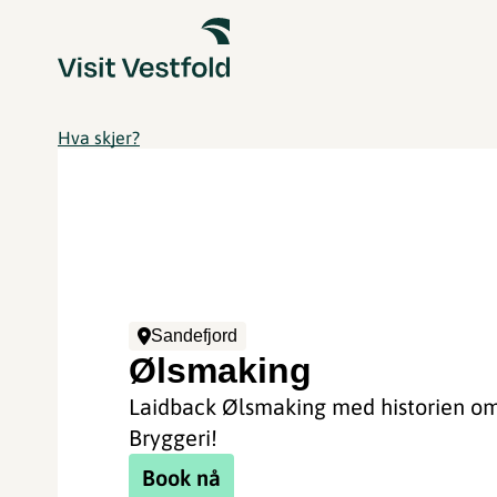
Hva skjer?
Sandefjord
Ølsmaking
Laidback Ølsmaking med historien o
Bryggeri!
Book nå