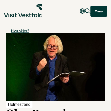
Meny
Hva skjer?
Holmestrand