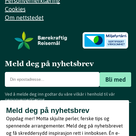
Personvernerklæring
Cookies
Om nettstedet
Meld deg på nyhetsbrev
Bli med
Ved å melde deg inn godtar du våre vilkår i henhold til vår
personvernerklæring
.
www.visitvestfold.com
Meld deg på nyhetsbrev
Turistinformasjon
Oppdag mer! Motta skjulte perler, ferske tips og
Vestfold Fylkeskommune
spennende arrangementer. Meld deg på nyhetsbrevet
By
Breakfast
og få skreddersydd inspirasjon rett i innboksen. Én e-