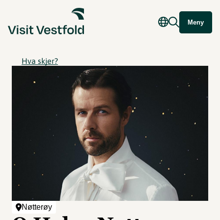
Meny
Hva skjer?
Nøtterøy