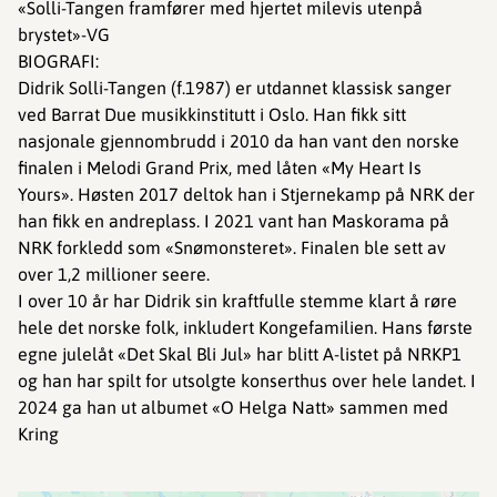
«Solli-Tangen framfører med hjertet milevis utenpå
brystet»-VG
BIOGRAFI:
Didrik Solli-Tangen (f.1987) er utdannet klassisk sanger
ved Barrat Due musikkinstitutt i Oslo. Han fikk sitt
nasjonale gjennombrudd i 2010 da han vant den norske
finalen i Melodi Grand Prix, med låten «My Heart Is
Yours». Høsten 2017 deltok han i Stjernekamp på NRK der
han fikk en andreplass. I 2021 vant han Maskorama på
NRK forkledd som «Snømonsteret». Finalen ble sett av
over 1,2 millioner seere.
I over 10 år har Didrik sin kraftfulle stemme klart å røre
hele det norske folk, inkludert Kongefamilien. Hans første
egne julelåt «Det Skal Bli Jul» har blitt A-listet på NRKP1
og han har spilt for utsolgte konserthus over hele landet. I
2024 ga han ut albumet «O Helga Natt» sammen med
Kring