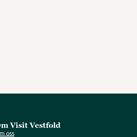
m Visit Vestfold
m oss