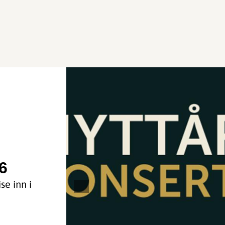
6
se inn i