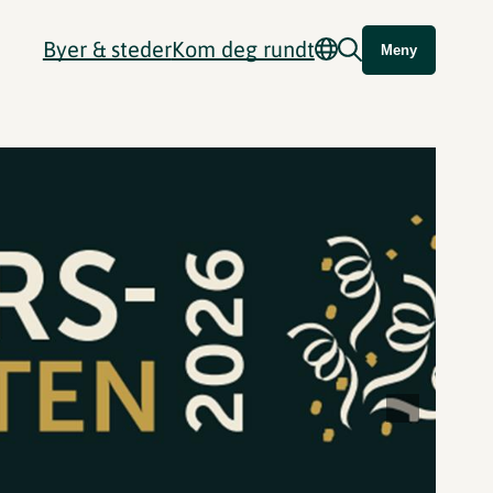
Byer & steder
Kom deg rundt
Meny