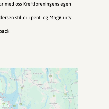
har med oss Kreftforeningens egen
ersen stiller i pent, og MagiCurty
iback.