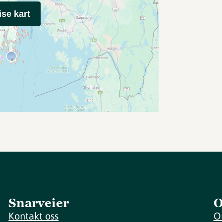
ise kart
Snarveier
O
Kontakt oss
O