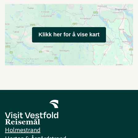
Klikk her for å vise kart
Reisemål
Holmestrand