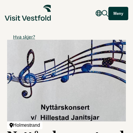
Meny
Hva skjer?
Holmestrand