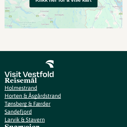
Klikk her for å vise kart
Reisemål
Holmestrand
Horten & Åsgårdstrand
Tønsberg & Færder
Sandefjord
Larvik & Stavern
Snarveier