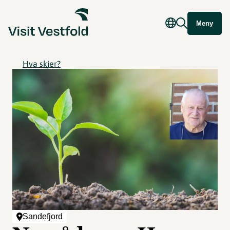
Meny
Hva skjer?
Sandefjord