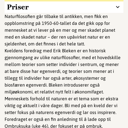
Priser
Naturfilosofien går tilbake til antikken, men fikk en
oppblomstring på 1950-60-tallet da det gikk opp for
mennesket at vi lever på en mer og mer skadet planet
med en skadet natur – der ren upåvirket natur er en
sjeldenhet, om det finnes i det hele tatt.
Kveldens foredrag med Erik Bleken er en historisk
gjennomgang av ulike naturfilosofier, med et hovedskille
mellom teorier som setter individer i sentrum, og mener
at bare disse har egenverdi, og teorier som mener at i
tillegg til individer har også arter, økosystemer og
biosfæren egenverdi. Bleken introduserer også
miljøøkonomi, et relativt nytt felt i økonomifaget.
Menneskets forhold til naturen er et tema som er ekstra
viktig og aktuelt i våre dager. Bli med på en kveld der vi
setter fokus på naturens egenverdi og lar oss inspirere.
Foredraget er også en fin anledning til å lade opp til
Ombruksuka (uke 46), der fokuset er på ombruk,